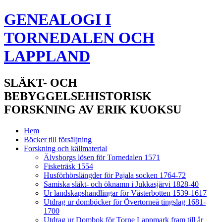
GENEALOGI I
TORNEDALEN OCH
LAPPLAND
SLÄKT- OCH
BEBYGGELSEHISTORISK
FORSKNING AV ERIK KUOKSU
Hem
Böcker till försäljning
Forskning och källmaterial
Älvsborgs lösen för Tornedalen 1571
Fisketräsk 1554
Husförhörslängder för Pajala socken 1764-72
Samiska släkt- och öknamn i Jukkasjärvi 1828-40
Ur landskapshandlingar för Västerbotten 1539-1617
Utdrag ur domböcker för Övertorneå tingslag 1681-
1700
Utdrag ur Dombok för Torne Lappmark fram till år