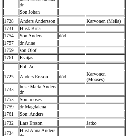
dr
Son Johan
1728
Anders Andersson
Karvonen (Mella)
1731
Hust: Brita
1754
Son Anders
död
1757
dr Anna
1759
son Olof
1761
Esaijas
Fol. 2a
Karvonen
1725
Anders Ersson
död
(Mooses)
hust: Maria Anders
1733
dr
1753
Son: moses
1759
dr Magdalena
1761
Son: Anders
1732
Lars Ersson
Jatko
Hust Anna Anders
1734
dr