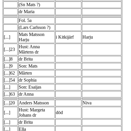
(Sn Mats ?)
dr Maria
Fol. 5a
(Lars Carlsson ?)
Mats Matsson
[...]
i Kitkijärf
Harju
Harju
Hust: Anna
[...]23
Mårtens dr
[...]8
dr Brita
[...]9
Son: Mats
[...]62
Mårten
[...]54
dr Sophia
[...]
Son: Esaijas
[...]63
dr Anna
[...]20
Anders Matsson
Niva
Hust: Margeta
[...]
död
Johans dr
[...]
dr Brita
[...]
Ella