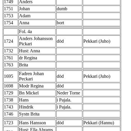
1749
Anders
1751
Johan
dumb
1753
Adam
1754
Anna
bort
Fol. 4a
Anders Johansson
1724
död
Pekkari (Juho)
Pickari
1732
Hust: Anna
1761
dr Regina
1763
Brita
Fadren Johan
1695
död
Pekkari (Juho)
Peckari
1698
Modr Regina
död
1729
Bn Mickel
Neder Torne
1738
Hans
i Pajala.
1743
Hindrik
i Pajala.
1746
Systn Brita
1723
Hans Hansson
död
Pekkari (Hannu)
Hust: Ella Abrams