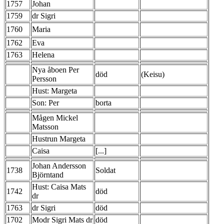
1757
Johan
1759
dr Sigri
1760
Maria
1762
Eva
1763
Helena
Nya åboen Per
död
(Keisu)
Persson
Hust: Margeta
Son: Per
borta
Mågen Mickel
Matsson
Hustrun Margeta
Caisa
[...]
Johan Andersson
1738
Soldat
Björntand
Hust: Caisa Mats
1742
död
dr
1763
dr Sigri
död
1702
Modr Sigri Mats dr
död