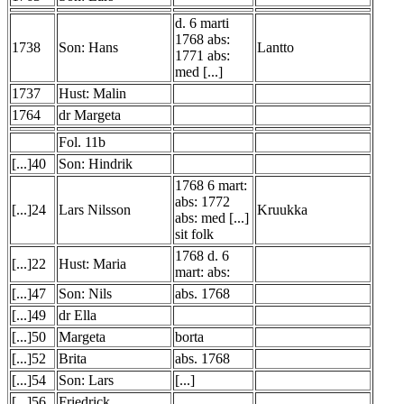
d. 6 marti
1768 abs:
1738
Son: Hans
Lantto
1771 abs:
med [...]
1737
Hust: Malin
1764
dr Margeta
Fol. 11b
[...]40
Son: Hindrik
1768 6 mart:
abs: 1772
[...]24
Lars Nilsson
Kruukka
abs: med [...]
sit folk
1768 d. 6
[...]22
Hust: Maria
mart: abs:
[...]47
Son: Nils
abs. 1768
[...]49
dr Ella
[...]50
Margeta
borta
[...]52
Brita
abs. 1768
[...]54
Son: Lars
[...]
[...]56
Friedrick