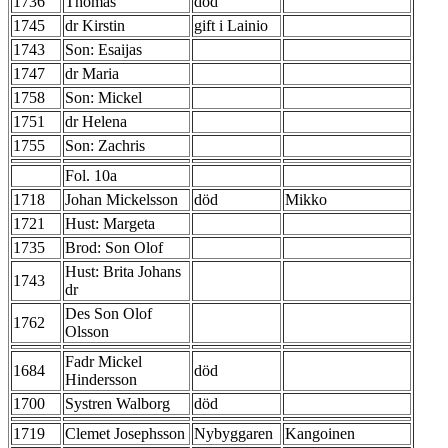
1736
Thomas
död
1745
dr Kirstin
gift i Lainio
1743
Son: Esaijas
1747
dr Maria
1758
Son: Mickel
1751
dr Helena
1755
Son: Zachris
Fol. 10a
1718
Johan Mickelsson
död
Mikko
1721
Hust: Margeta
1735
Brod: Son Olof
Hust: Brita Johans
1743
dr
Des Son Olof
1762
Olsson
Fadr Mickel
1684
död
Hindersson
1700
Systren Walborg
död
1719
Clemet Josephsson
Nybyggaren
Kangoinen