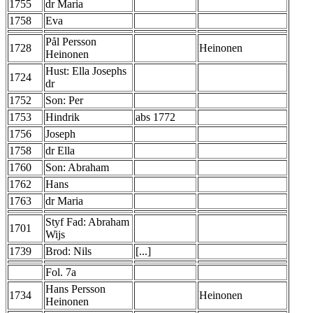
1755
dr Maria
1758
Eva
Pål Persson
1728
Heinonen
Heinonen
Hust: Ella Josephs
1724
dr
1752
Son: Per
1753
Hindrik
abs 1772
1756
Joseph
1758
dr Ella
1760
Son: Abraham
1762
Hans
1763
dr Maria
Styf Fad: Abraham
1701
Wijs
1739
Brod: Nils
[...]
Fol. 7a
Hans Persson
1734
Heinonen
Heinonen