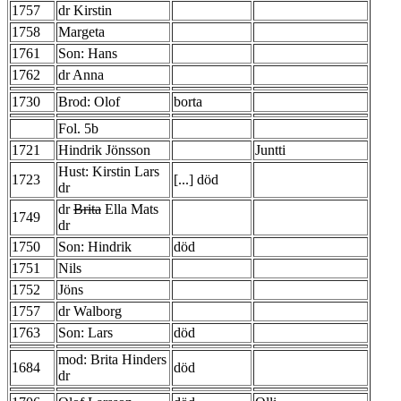
1757
dr Kirstin
1758
Margeta
1761
Son: Hans
1762
dr Anna
1730
Brod: Olof
borta
Fol. 5b
1721
Hindrik Jönsson
Juntti
Hust: Kirstin Lars
1723
[...] död
dr
dr
Brita
Ella Mats
1749
dr
1750
Son: Hindrik
död
1751
Nils
1752
Jöns
1757
dr Walborg
1763
Son: Lars
död
mod: Brita Hinders
1684
död
dr