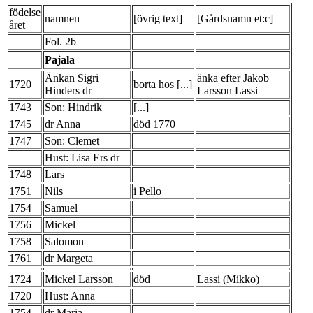
födelse
namnen
[övrig text]
[Gårdsnamn et:c]
året
Fol. 2b
Pajala
Änkan Sigri
änka efter Jakob
1720
borta hos [...]
Hinders dr
Larsson Lassi
1743
Son: Hindrik
[...]
1745
dr Anna
död 1770
1747
Son: Clemet
Hust: Lisa Ers dr
1748
Lars
1751
Nils
i Pello
1754
Samuel
1756
Mickel
1758
Salomon
1761
dr Margeta
1724
Mickel Larsson
död
Lassi (Mikko)
1720
Hust: Anna
1754
dr Maria