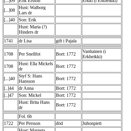
[...]09
Erik Ersson
Erkki (i Erkheikki)
Hust: Walborg
[...]08
Lars dr
[...]40
Son: Erik
Hust: Maria (?)
Hinders dr
1741
dr Lisa
gift i Pajala
Vanhainen (i
1708
Per Snellfot
Bort: 1772
Erkheikki)
Hust: Ella Mickels
1708
Bort: 1772
dr
Styf S: Hans
[...]40
Bort: 1772
Hansson
[..]44
dr Anna
Bort: 1772
[..]47
Son: Mickel
Bort: 1772
Hust: Brita Hans
Bort: 1772
dr
Fol. 6b
1722
Per Persson
död
Juhonpieti
Hust: Margeta