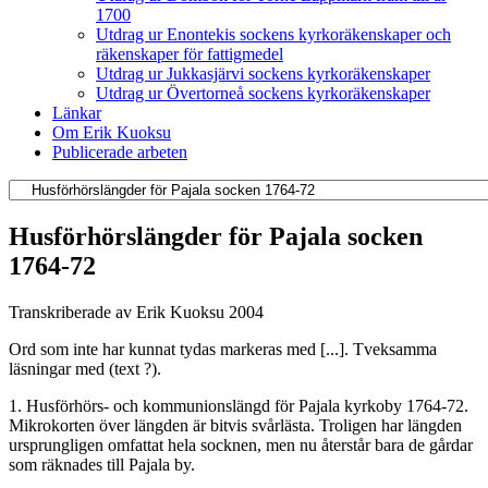
1700
Utdrag ur Enontekis sockens kyrkoräkenskaper och
räkenskaper för fattigmedel
Utdrag ur Jukkasjärvi sockens kyrkoräkenskaper
Utdrag ur Övertorneå sockens kyrkoräkenskaper
Länkar
Om Erik Kuoksu
Publicerade arbeten
Husförhörslängder för Pajala socken
1764-72
Transkriberade av Erik Kuoksu 2004
Ord som inte har kunnat tydas markeras med [...]. Tveksamma
läsningar med (text ?).
1. Husförhörs- och kommunionslängd för Pajala kyrkoby 1764-72.
Mikrokorten över längden är bitvis svårlästa. Troligen har längden
ursprungligen omfattat hela socknen, men nu återstår bara de gårdar
som räknades till Pajala by.