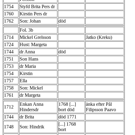
1754
Styfd Brita Pers dr
1760
Kirstin Pers dr
1762
Son: Johan
död
Fol. 3b
1714
Mickel Grelsson
Jatko (Kreku)
1724
Hust: Margeta
1744
dr Anna
död
1751
Son Hans
1753
dr Maria
1754
Kirstin
1757
Ella
1758
Son: Mickel
1761
dr Margeta
Enkan Anna
1768 [...]
änka efter Pål
1712
Hindersdr
bort död
Filipsson Paavo
1744
dr Brita
död 1771
[...] 1768
1748
Son: Hindrik
bort