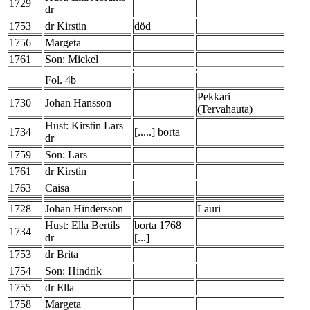
1729
dr
1753
dr Kirstin
död
1756
Margeta
1761
Son: Mickel
Fol. 4b
Pekkari
1730
Johan Hansson
(Tervahauta)
Hust: Kirstin Lars
1734
[.....] borta
dr
1759
Son: Lars
1761
dr Kirstin
1763
Caisa
1728
Johan Hindersson
Lauri
Hust: Ella Bertils
borta 1768
1734
dr
[...]
1753
dr Brita
1754
Son: Hindrik
1755
dr Ella
1758
Margeta