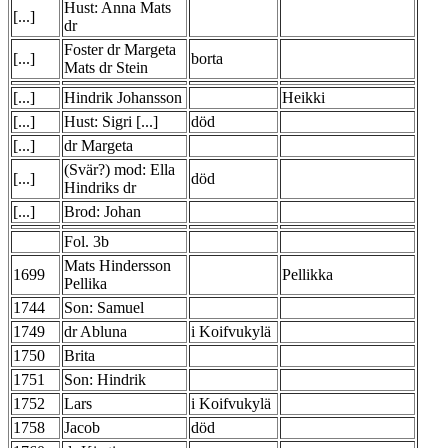
Hust: Anna Mats
[...]
dr
Foster dr Margeta
[...]
borta
Mats dr Stein
[...]
Hindrik Johansson
Heikki
[...]
Hust: Sigri [...]
död
[...]
dr Margeta
(Svär?) mod: Ella
[...]
död
Hindriks dr
[...]
Brod: Johan
Fol. 3b
Mats Hindersson
1699
Pellikka
Pellika
1744
Son: Samuel
1749
dr Abluna
i Koifvukylä
1750
Brita
1751
Son: Hindrik
1752
Lars
i Koifvukylä
1758
Jacob
död