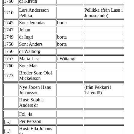
1760
dr Kirstin
Lars Andersson
Pellikka (från Lasu i
1710
Pellika
Junosuando)
1745
Son: Jeremias
borta
1747
Johan
1749
dr Ingri
borta
1750
Son: Anders
borta
1756
dr Walborg
1757
Maria Lisa
i Wittangi
1760
Son: Mats
Broder Son: Olof
1773
Mickelsson
Nye åboen Hans
(från Pekkari i
Johansson
Tärendö)
Hust: Sophia
Anders dr
Fol. 4a
[...]
Per Persson
Hust: Ella Johans
[...]
dr