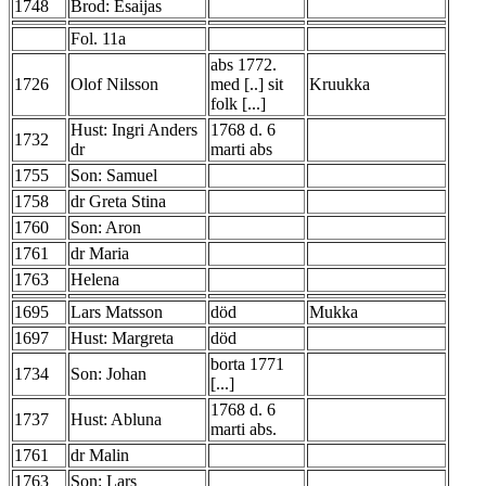
1748
Brod: Esaijas
Fol. 11a
abs 1772.
1726
Olof Nilsson
med [..] sit
Kruukka
folk [...]
Hust: Ingri Anders
1768 d. 6
1732
dr
marti abs
1755
Son: Samuel
1758
dr Greta Stina
1760
Son: Aron
1761
dr Maria
1763
Helena
1695
Lars Matsson
död
Mukka
1697
Hust: Margreta
död
borta 1771
1734
Son: Johan
[...]
1768 d. 6
1737
Hust: Abluna
marti abs.
1761
dr Malin
1763
Son: Lars