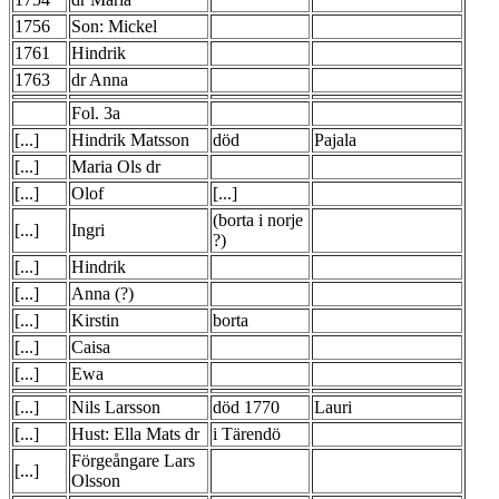
1756
Son: Mickel
1761
Hindrik
1763
dr Anna
Fol. 3a
[...]
Hindrik Matsson
död
Pajala
[...]
Maria Ols dr
[...]
Olof
[...]
(borta i norje
[...]
Ingri
?)
[...]
Hindrik
[...]
Anna (?)
[...]
Kirstin
borta
[...]
Caisa
[...]
Ewa
[...]
Nils Larsson
död 1770
Lauri
[...]
Hust: Ella Mats dr
i Tärendö
Förgeångare Lars
[...]
Olsson