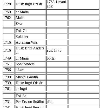
1768 1 marti
1728
Hust: Ingri Ers dr
abs:
1759
dr Maria
1762
Malin
Eva
Fol. 7b
Soldater
1716
Abraham Wijs
Hust: Brita Anders
1716
abs: 1773
dr
1749
dr Maria
borta
1751
Son: Anders
1756
: Lars
1730
Mickel Gardin
1739
Hust: Ingri Ols dr
1761
dr Ingri
Fol. 8a
1731
Per Ersson Snälfot
död
1741
Hust: Ingri Pers dr