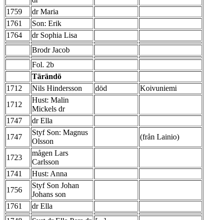
1759
dr Maria
1761
Son: Erik
1764
dr Sophia Lisa
Brodr Jacob
Fol. 2b
Tärändö
1712
Nils Hindersson
död
Koivuniemi
Hust: Malin
1712
Mickels dr
1747
dr Ella
Styf Son: Magnus
1747
(från Lainio)
Olsson
mågen Lars
1723
Carlsson
1741
Hust: Anna
Styf Son Johan
1756
Johans son
1761
dr Ella