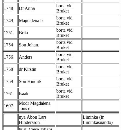
borta vid
1748
Dr Anna
Bruket
borta vid
1749
Magdalena b
Bruket
borta vid
1751
Brita
Bruket
borta vid
1754
Son Johan.
Bruket
borta vid
1756
Anders
Bruket
borta vid
1758
dr Kirstin
Bruket
borta vid
1759
Son Hindrik
Bruket
borta vid
1761
Isaak
Bruket
Modr Magdalena
1697
Jöns dr
nya Åbon Lars
Liminka (fr.
Hindersson
Liminkasuando)
hust: Caisa Johans