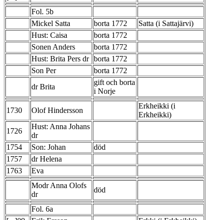
Fol. 5b
Mickel Satta
borta 1772
Satta (i Sattajärvi)
Hust: Caisa
borta 1772
Sonen Anders
borta 1772
Hust: Brita Pers dr
borta 1772
Son Per
borta 1772
gift och borta
dr Brita
i Norje
Erkheikki (i
1730
Olof Hindersson
Erkheikki)
Hust: Anna Johans
1726
dr
1754
Son: Johan
död
1757
dr Helena
1763
Eva
Modr Anna Olofs
död
dr
Fol. 6a