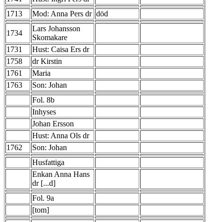
1713
Mod: Anna Pers dr
död
Lars Johansson
1734
Skomakare
1731
Hust: Caisa Ers dr
1758
dr Kirstin
1761
Maria
1763
Son: Johan
Fol. 8b
Inhyses
Johan Ersson
Hust: Anna Ols dr
1762
Son: Johan
Husfattiga
Enkan Anna Hans
dr [...d]
Fol. 9a
[tom]