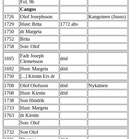
Fol. 9b
Cangos
1726
Olof Josephsson
Kangoinen (Juuso)
1729
Hust: Brita
1772 abs
1750
dr Margeta
1752
Brita
1758
Son: Olof
Fadr Joseph
1695
död
Clemetsson
1692
Hust: Margeta
död
1750
[...] Kirstin Ers dr
1708
Olof Olofsson
död
Nykäinen
1708
Hust: Kirstin
död
1738
Son Hindrik
1733
Hust: Margeta
1763
dr Kirstin
Son: Olof
1732
Son Olof