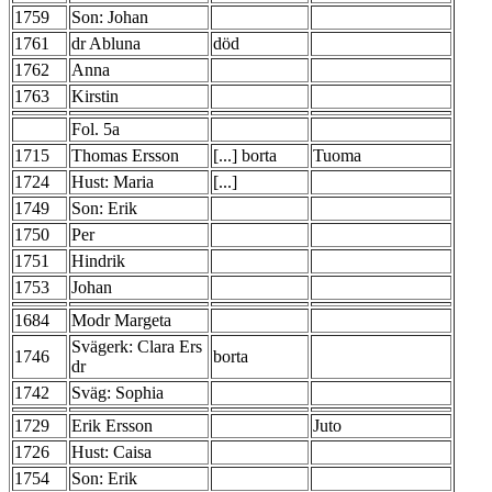
1759
Son: Johan
1761
dr Abluna
död
1762
Anna
1763
Kirstin
Fol. 5a
1715
Thomas Ersson
[...] borta
Tuoma
1724
Hust: Maria
[...]
1749
Son: Erik
1750
Per
1751
Hindrik
1753
Johan
1684
Modr Margeta
Svägerk: Clara Ers
1746
borta
dr
1742
Sväg: Sophia
1729
Erik Ersson
Juto
1726
Hust: Caisa
1754
Son: Erik