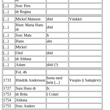
[...]
Son: Pers
[...]
dr Regina
[...]
Mickel Matsson
död
Vänkkö
Hust: Maria Hans
[...]
död
dr
[...]
Son: Mats
b
[...]
Hans
abs
[...]
Mickel
[...]
Olof
död
[...]
dr Abluna
[...]
Adam
död (?)
Fol. 4b
borta med
1733
Hindrik Andersson
Vuopio (i Sattajärvi)
hela [...]
1727
Sara Hans dr
b:
1753
dr Brita
i Colari
1754
Abluna
1755
Son: Anders