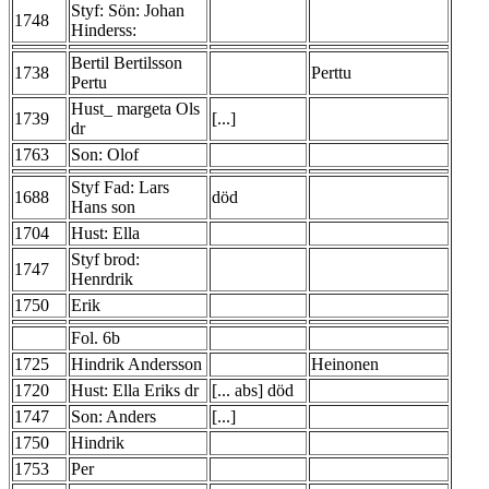
Styf: Sön: Johan
1748
Hinderss:
Bertil Bertilsson
1738
Perttu
Pertu
Hust_ margeta Ols
1739
[...]
dr
1763
Son: Olof
Styf Fad: Lars
1688
död
Hans son
1704
Hust: Ella
Styf brod:
1747
Henrdrik
1750
Erik
Fol. 6b
1725
Hindrik Andersson
Heinonen
1720
Hust: Ella Eriks dr
[... abs] död
1747
Son: Anders
[...]
1750
Hindrik
1753
Per