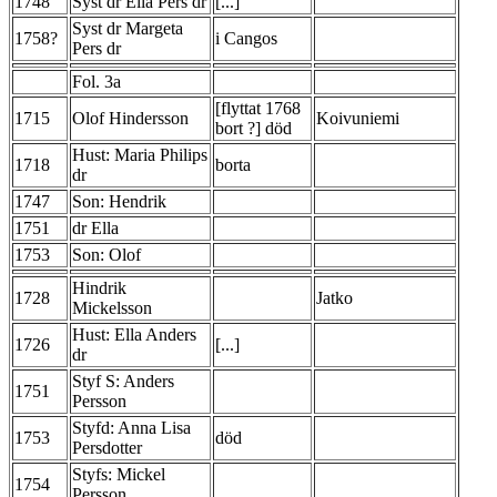
1748
Syst dr Ella Pers dr
[...]
Syst dr Margeta
1758?
i Cangos
Pers dr
Fol. 3a
[flyttat 1768
1715
Olof Hindersson
Koivuniemi
bort ?] död
Hust: Maria Philips
1718
borta
dr
1747
Son: Hendrik
1751
dr Ella
1753
Son: Olof
Hindrik
1728
Jatko
Mickelsson
Hust: Ella Anders
1726
[...]
dr
Styf S: Anders
1751
Persson
Styfd: Anna Lisa
1753
död
Persdotter
Styfs: Mickel
1754
Persson