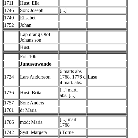
1711
Hust: Ella
1746
Son: Joseph
[...]
1749
Elisabet
1752
Johan
Lap dräng Olof
Johans son
Hust.
Fol. 10b
Junussuwando
6 marts abs
1724
Lars Andersson
1768. 1776 d
Lasu
4 mart. abs.
[...] marti
1736
Hust: Brita
abs. [...]
1757
Son: Anders
1761
dr Maria
[...] marti
1706
mod: Maria
1768
1742
Syst: Margeta
i Torne