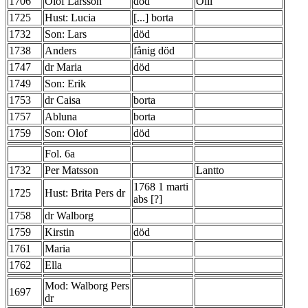
1706
Olof Larsson
död
Olli
1725
Hust: Lucia
[...] borta
1732
Son: Lars
död
1738
Anders
fånig död
1747
dr Maria
död
1749
Son: Erik
1753
dr Caisa
borta
1757
Abluna
borta
1759
Son: Olof
död
Fol. 6a
1732
Per Matsson
Lantto
1768 1 marti
1725
Hust: Brita Pers dr
abs [?]
1758
dr Walborg
1759
Kirstin
död
1761
Maria
1762
Ella
Mod: Walborg Pers
1697
dr