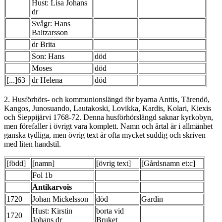
Hust: Lisa Johans
dr
Svågr: Hans
Baltzarsson
dr Brita
Son: Hans
död
Moses
död
[...]63
dr Helena
död
2. Husförhörs- och kommunionslängd för byarna Anttis, Tärendö,
Kangos, Junosuando, Lautakoski, Lovikka, Kardis, Kolari, Kiexis
och Sieppijärvi 1768-72. Denna husförhörslängd saknar kyrkobyn,
men förefaller i övrigt vara komplett. Namn och årtal är i allmänhet
ganska tydliga, men övrig text är ofta mycket suddig och skriven
med liten handstil.
[född]
[namn]
[övrig text]
[Gårdsnamn et:c]
Fol 1b
Antikarvois
1720
Johan Mickelsson
död
Gardin
Hust: Kirstin
borta vid
1720
Johans dr
Bruket