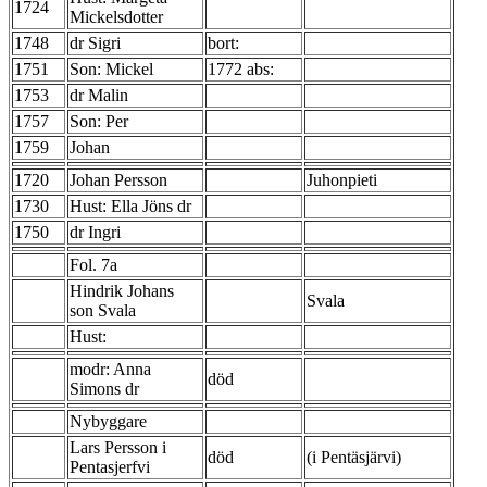
1724
Mickelsdotter
1748
dr Sigri
bort:
1751
Son: Mickel
1772 abs:
1753
dr Malin
1757
Son: Per
1759
Johan
1720
Johan Persson
Juhonpieti
1730
Hust: Ella Jöns dr
1750
dr Ingri
Fol. 7a
Hindrik Johans
Svala
son Svala
Hust:
modr: Anna
död
Simons dr
Nybyggare
Lars Persson i
död
(i Pentäsjärvi)
Pentasjerfvi