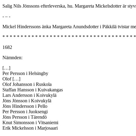
Salig Nils Jönssons efterleverska, hu. Margareta Mickelsdotter är styv
- – -
Mickel Hinderssons änka Margareta Anundsdotter i Päkkilä tvistar m
* * * * * * * * * * * * * * * * * * * * * * * * * * * * * * * * * * * * *
1682
Nämnden:
[…]
Per Persson i Helsingby
Olof […]
Olof Johansson i Ruskola
Staffan Hansson i Kuivakangas
Lars Andersson i Koivukylä
Jöns Jönsson i Koivukylä
Jöns Hindersson i Pello
Per Persson i Juoksengi
Jöns Persson i Tärendö
Knut Simonsson i Vitsaniemi
Erik Mickelsson i Marjosaari