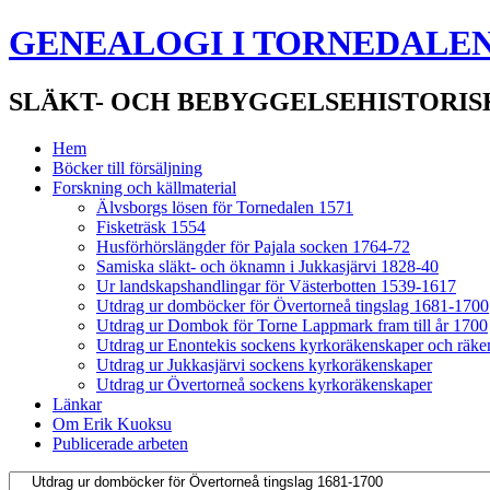
GENEALOGI I TORNEDALE
SLÄKT- OCH BEBYGGELSEHISTORIS
Hem
Böcker till försäljning
Forskning och källmaterial
Älvsborgs lösen för Tornedalen 1571
Fisketräsk 1554
Husförhörslängder för Pajala socken 1764-72
Samiska släkt- och öknamn i Jukkasjärvi 1828-40
Ur landskapshandlingar för Västerbotten 1539-1617
Utdrag ur domböcker för Övertorneå tingslag 1681-1700
Utdrag ur Dombok för Torne Lappmark fram till år 1700
Utdrag ur Enontekis sockens kyrkoräkenskaper och räken
Utdrag ur Jukkasjärvi sockens kyrkoräkenskaper
Utdrag ur Övertorneå sockens kyrkoräkenskaper
Länkar
Om Erik Kuoksu
Publicerade arbeten