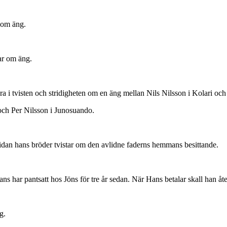
 om äng.
ar om äng.
 i tvisten och stridigheten om en äng mellan Nils Nilsson i Kolari och 
 och Per Nilsson i Junosuando.
dan hans bröder tvistar om den avlidne faderns hemmans besittande.
s har pantsatt hos Jöns för tre år sedan. När Hans betalar skall han åt
g.