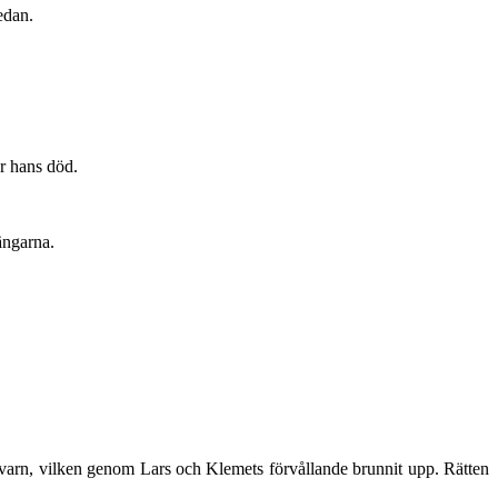
edan.
r hans död.
ängarna.
kvarn, vilken genom Lars och Klemets förvållande brunnit upp. Rätten