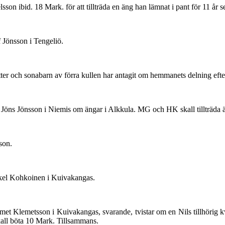
n ibid. 18 Mark. för att tillträda en äng han lämnat i pant för 11 år s
 Jönsson i Tengeliö.
r och sonabarn av förra kullen har antagit om hemmanets delning efte
Jöns Jönsson i Niemis om ängar i Alkkula. MG och HK skall tillträda 
son.
kel Kohkoinen i Kuivakangas.
met Klemetsson i Kuivakangas, svarande, tvistar om en Nils tillhörig 
skall böta 10 Mark. Tillsammans.