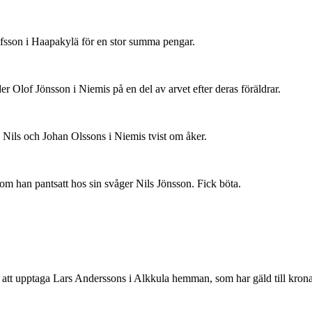
ofsson i Haapakylä för en stor summa pengar.
r Olof Jönsson i Niemis på en del av arvet efter deras föräldrar.
 Nils och Johan Olssons i Niemis tvist om åker.
om han pantsatt hos sin svåger Nils Jönsson. Fick böta.
att upptaga Lars Anderssons i Alkkula hemman, som har gäld till kronan