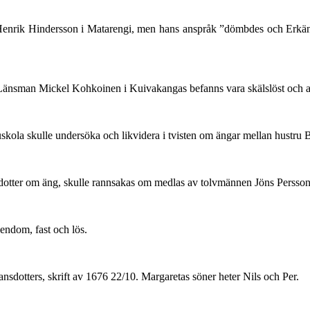
nrik Hindersson i Matarengi, men hans anspråk ”dömbdes och Erkändes 
Länsman Mickel Kohkoinen i Kuivakangas befanns vara skälslöst och av
la skulle undersöka och likvidera i tvisten om ängar mellan hustru Br
dotter om äng, skulle rannsakas om medlas av tolvmännen Jöns Persson 
endom, fast och lös.
nsdotters, skrift av 1676 22/10. Margaretas söner heter Nils och Per.