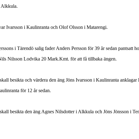
 Alkkula.
Ivar Ivarsson i Kaulinranta och Olof Olsson i Matarengi.
ssons i Tärendö salig fader Anders Persson för 39 år sedan pantsatt ho
 Nils Nilsson Lodvika 20 Mark.Kmt. för att få tillbaka ängen.
ll besikta och värdera den äng Jöns Ivarsson i Kaulinranta anklagar P
aulinranta för 12 år sedan.
all besikta den äng Agnes Nilsdotter i Alkkula och Jöns Jönsson i Ten