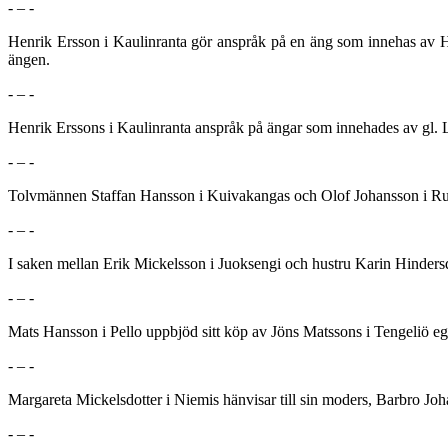
- – -
Henrik Ersson i Kaulinranta gör anspråk på en äng som innehas av He
ängen.
- – -
Henrik Erssons i Kaulinranta anspråk på ängar som innehades av gl. 
- – -
Tolvmännen Staffan Hansson i Kuivakangas och Olof Johansson i Rusko
- – -
I saken mellan Erik Mickelsson i Juoksengi och hustru Karin Hinders
- – -
Mats Hansson i Pello uppbjöd sitt köp av Jöns Matssons i Tengeliö eg
- – -
Margareta Mickelsdotter i Niemis hänvisar till sin moders, Barbro Joha
- – -