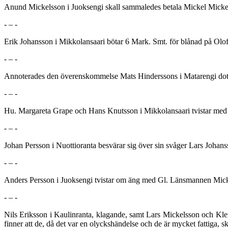
Anund Mickelsson i Juoksengi skall sammaledes betala Mickel Mickelsso
- – -
Erik Johansson i Mikkolansaari bötar 6 Mark. Smt. för blånad på Olof
- – -
Annoterades den överenskommelse Mats Hinderssons i Matarengi dotte
- – -
Hu. Margareta Grape och Hans Knutsson i Mikkolansaari tvistar med 
- – -
Johan Persson i Nuottioranta besvärar sig över sin svåger Lars Johans
- – -
Anders Persson i Juoksengi tvistar om äng med Gl. Länsmannen Mic
- – -
Nils Eriksson i Kaulinranta, klagande, samt Lars Mickelsson och Kle
finner att de, då det var en olyckshändelse och de är mycket fattiga, 