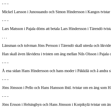
- – -
Mickel Larsson i Junosuando och Simon Hindersson i Kangos tvistar
- – -
Lars Matsson i Pajala döms att betala Lars Hindersson i Tärendö tvist
. . .
Länsman och tolvman Jöns Persson i Tärendö skall utreda och likvidera
Han skall även likvidera i tvisten om äng mellan Nils Olsson i Pajala
- – -
Å ena sidan Hans Hindersson och hans moder i Päkkilä och å andra si
- – -
Jöns Jönsson i Pello och Hans Hansson ibid. tvistar om en äng som Han
- – -
Jöns Ersson i Helsingbyn och Hans Jönsson i Korpikylä tvistar om än