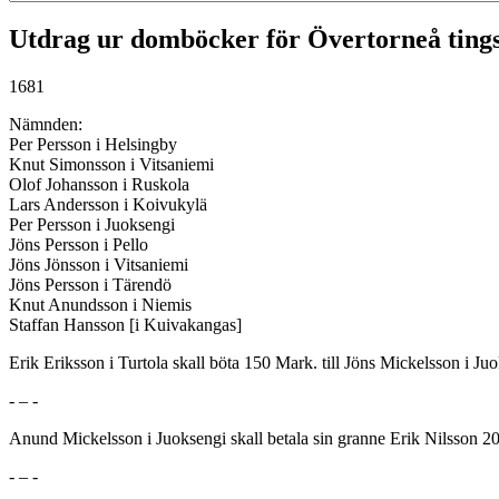
Utdrag ur domböcker för Övertorneå ting
1681
Nämnden:
Per Persson i Helsingby
Knut Simonsson i Vitsaniemi
Olof Johansson i Ruskola
Lars Andersson i Koivukylä
Per Persson i Juoksengi
Jöns Persson i Pello
Jöns Jönsson i Vitsaniemi
Jöns Persson i Tärendö
Knut Anundsson i Niemis
Staffan Hansson [i Kuivakangas]
Erik Eriksson i Turtola skall böta 150 Mark. till Jöns Mickelsson i Ju
- – -
Anund Mickelsson i Juoksengi skall betala sin granne Erik Nilsson 20 M
- – -