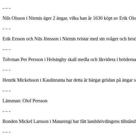
- – -
Nils Olsson i Niemis äger 2 ängar, vilka han år 1630 köpt av Erik Ol
- – -
Erik Ersson och Nils Jönsson i Niemis tvistar med sin svåger och brode
- – -
Tolvman Per Persson i Helsingby skall medla och likvidera i bröderna
- – -
Henrik Mickelsson i Kaulinranta har detta år bärgat grödan på ängar s
- – -
Länsman: Olof Persson
- – -
Bonden Mickel Larsson i Matarengi har fått landshövdingens tillstånd 
- – -